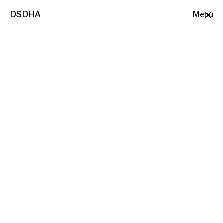
DSDHA
DSDHA
Menu