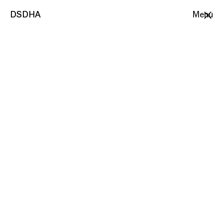
DSDHA
DSDHA
Menu