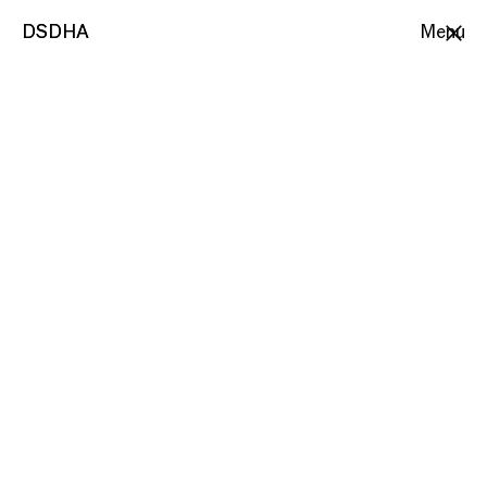
DSDHA
DSDHA
Menu