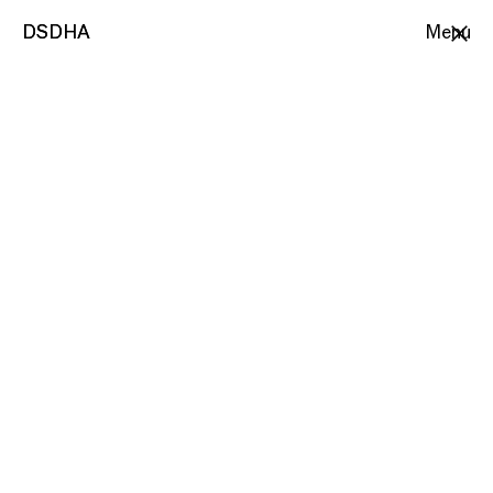
DSDHA
DSDHA
Menu