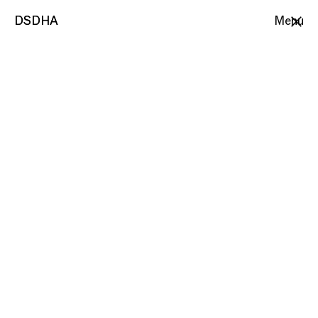
DSDHA
DSDHA
Menu